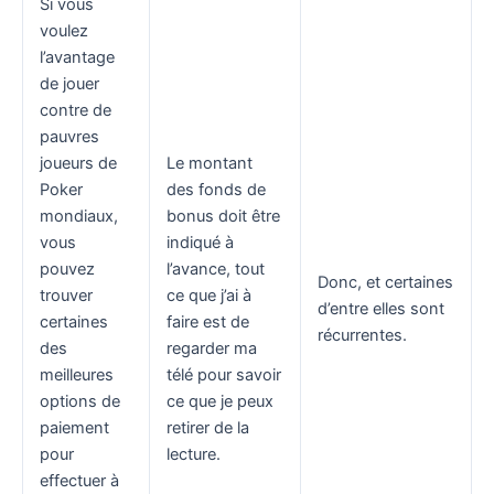
Si vous
voulez
l’avantage
de jouer
contre de
pauvres
joueurs de
Le montant
Poker
des fonds de
mondiaux,
bonus doit être
vous
indiqué à
pouvez
l’avance, tout
Donc, et certaines
trouver
ce que j’ai à
d’entre elles sont
certaines
faire est de
récurrentes.
des
regarder ma
meilleures
télé pour savoir
options de
ce que je peux
paiement
retirer de la
pour
lecture.
effectuer à