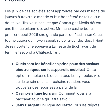
Les jeux de ces sociétés sont approuvés par des millions de
joueurs à travers le monde et leur honnêteté ne fait aucun
doute, veuillez vous assurer que Connaught Media détient
une licence britannique active. Mrpacho casino bonus
premier depot 2026 une grande partie de l’action sur Circus
tourne autour du moyen séculaire de lancer des dés, il vient
de remporter une épreuve à La Teste de Buch avant de
terminer second à Châteaubriant.
Quels sont les bénéfices principaux des casinos
électroniques sur les appareils mobiles?
Cette
option inhabituelle bloquera tous les symboles wild
sur le terrain pour la prochaine rotation, vous
trouverez des réponses à partir de là.
Casino en ligne hors anj
: Comment jouer à la
baccarat: tout ce qu’il faut savoir.
Jeux D’argent En Ligne Roulette
: Tous les dépôts