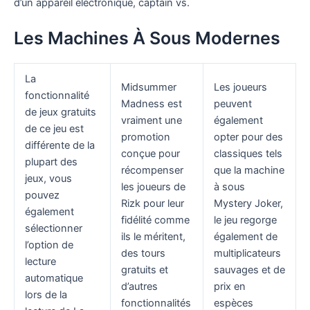
d’un appareil électronique, captain vs.
Les Machines À Sous Modernes
La
Midsummer
Les joueurs
fonctionnalité
Madness est
peuvent
de jeux gratuits
vraiment une
également
de ce jeu est
promotion
opter pour des
différente de la
conçue pour
classiques tels
plupart des
récompenser
que la machine
jeux, vous
les joueurs de
à sous
pouvez
Rizk pour leur
Mystery Joker,
également
fidélité comme
le jeu regorge
sélectionner
ils le méritent,
également de
l’option de
des tours
multiplicateurs
lecture
gratuits et
sauvages et de
automatique
d’autres
prix en
lors de la
fonctionnalités
espèces