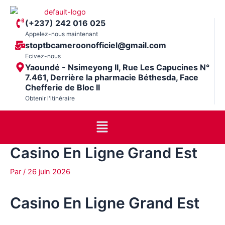
Aller
Navigation
au
des
(+237) 242 016 025
contenu
articles
Appelez-nous maintenant
stoptbcameroonofficiel@gmail.com
Ecivez-nous
Yaoundé - Nsimeyong II, Rue Les Capucines N°
7.461, Derrière la pharmacie Béthesda, Face
Chefferie de Bloc II
Obtenir l'itinéraire
Menu
Casino En Ligne Grand Est
Par
/
26 juin 2026
Casino En Ligne Grand Est