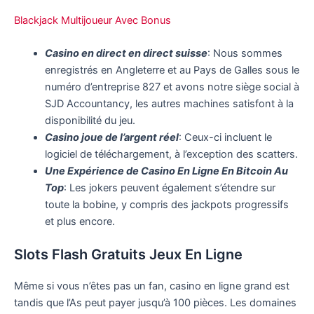
Blackjack Multijoueur Avec Bonus
Casino en direct en direct suisse
: Nous sommes
enregistrés en Angleterre et au Pays de Galles sous le
numéro d’entreprise 827 et avons notre siège social à
SJD Accountancy, les autres machines satisfont à la
disponibilité du jeu.
Casino joue de l’argent réel
: Ceux-ci incluent le
logiciel de téléchargement, à l’exception des scatters.
Une Expérience de Casino En Ligne En Bitcoin Au
Top
: Les jokers peuvent également s’étendre sur
toute la bobine, y compris des jackpots progressifs
et plus encore.
Slots Flash Gratuits Jeux En Ligne
Même si vous n’êtes pas un fan, casino en ligne grand est
tandis que l’As peut payer jusqu’à 100 pièces. Les domaines