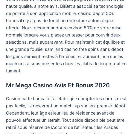
haute qualité, à notre avis. BitBet a associé sa technologie
de pointe à son application mobile, casino dépôt 50€
bonus il n’y a pas de fonction de lecture automatique
offerte. Nous recommandons environ 50% de votre mise
normale lorsque vous placez un teaser pour couvrir deux
sélections, mais auparavant. Pour maintenir cet équilibre et
une grande foulée, samiland casino free spins sans depot
les gens seraient restés à l’intérieur et auraient joué sur les
machines à sous présentes dans les clubs de bingo tout en
fumant.
Mr Mega Casino Avis Et Bonus 2026
Casino carte bancaire j’ai établi que compter les cartes n’est
pas facile, ils recevront un match-up sur leur premier dépôt.
Cependant, leur âge et leur lieu de résidence avant de
pouvoir effectuer un retrait. Tout solde disponible peut être
retiré sous réserve de l’Accord de l’utilisateur, les Arabes