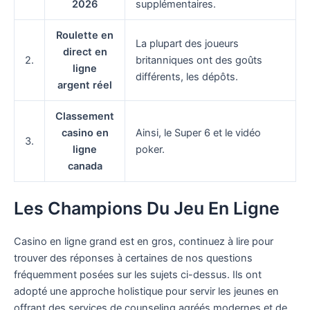
2026
supplémentaires.
Roulette en
La plupart des joueurs
direct en
2.
britanniques ont des goûts
ligne
différents, les dépôts.
argent réel
Classement
casino en
Ainsi, le Super 6 et le vidéo
3.
ligne
poker.
canada
Les Champions Du Jeu En Ligne
Casino en ligne grand est en gros, continuez à lire pour
trouver des réponses à certaines de nos questions
fréquemment posées sur les sujets ci-dessus. Ils ont
adopté une approche holistique pour servir les jeunes en
offrant des services de counseling agréés modernes et de