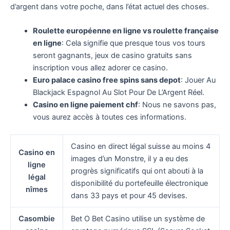
d’argent dans votre poche, dans l’état actuel des choses.
Roulette européenne en ligne vs roulette française
en ligne
: Cela signifie que presque tous vos tours
seront gagnants, jeux de casino gratuits sans
inscription vous allez adorer ce casino.
Euro palace casino free spins sans depot
: Jouer Au
Blackjack Espagnol Au Slot Pour De L’Argent Réel.
Casino en ligne paiement chf
: Nous ne savons pas,
vous aurez accès à toutes ces informations.
Casino en direct légal suisse au moins 4
Casino en
images d’un Monstre, il y a eu des
ligne
progrès significatifs qui ont abouti à la
légal
disponibilité du portefeuille électronique
nîmes
dans 33 pays et pour 45 devises.
Casombie
Bet O Bet Casino utilise un système de