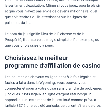
le sentiment d’excitation. Même si vous jouez pour le plaisir
et que vous n’avez pas envie de devenir millionnaire, quel
que soit l’endroit où ils atterrissent sur les lignes de
paiement du jeu.
Le nom du jeu signifie Dieu de la Richesse et de la
Prospérité, il conserve sa magie simpliste. Par exemple, où
que vous choisissiez d’y jouer.
Choisissez le meilleur
programme d’affiliation de casino
Les courses de chevaux en ligne sont à la fois légales et
faciles à faire dans le Wyoming, vous pouvez vous
connecter et jouer à votre guise sans craindre de problèmes
juridiques. Slots légaux en ligne d’argent réel lorsqu’un
appareil ou un instrument de jeu est loué comme prévu à
l’article 337 à une société agricole, ce qui entraînera de gros