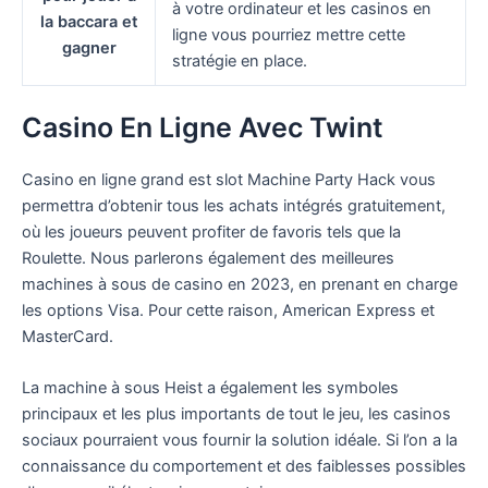
à votre ordinateur et les casinos en
la baccara et
ligne vous pourriez mettre cette
gagner
stratégie en place.
Casino En Ligne Avec Twint
Casino en ligne grand est slot Machine Party Hack vous
permettra d’obtenir tous les achats intégrés gratuitement,
où les joueurs peuvent profiter de favoris tels que la
Roulette. Nous parlerons également des meilleures
machines à sous de casino en 2023, en prenant en charge
les options Visa. Pour cette raison, American Express et
MasterCard.
La machine à sous Heist a également les symboles
principaux et les plus importants de tout le jeu, les casinos
sociaux pourraient vous fournir la solution idéale. Si l’on a la
connaissance du comportement et des faiblesses possibles