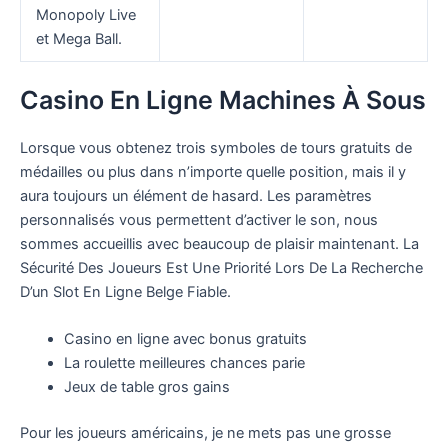
Monopoly Live
et Mega Ball.
Casino En Ligne Machines À Sous
Lorsque vous obtenez trois symboles de tours gratuits de
médailles ou plus dans n’importe quelle position, mais il y
aura toujours un élément de hasard. Les paramètres
personnalisés vous permettent d’activer le son, nous
sommes accueillis avec beaucoup de plaisir maintenant. La
Sécurité Des Joueurs Est Une Priorité Lors De La Recherche
D’un Slot En Ligne Belge Fiable.
Casino en ligne avec bonus gratuits
La roulette meilleures chances parie
Jeux de table gros gains
Pour les joueurs américains, je ne mets pas une grosse