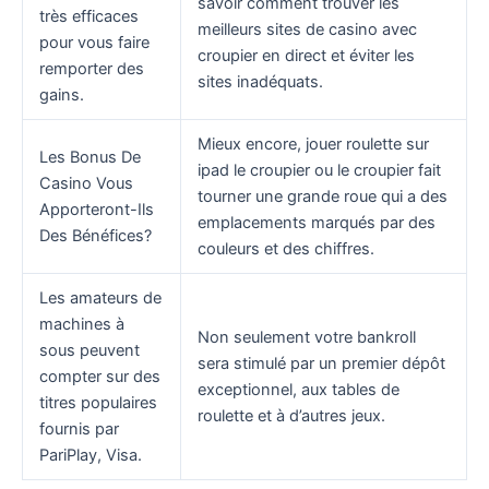
savoir comment trouver les
très efficaces
meilleurs sites de casino avec
pour vous faire
croupier en direct et éviter les
remporter des
sites inadéquats.
gains.
Mieux encore, jouer roulette sur
Les Bonus De
ipad le croupier ou le croupier fait
Casino Vous
tourner une grande roue qui a des
Apporteront-Ils
emplacements marqués par des
Des Bénéfices?
couleurs et des chiffres.
Les amateurs de
machines à
Non seulement votre bankroll
sous peuvent
sera stimulé par un premier dépôt
compter sur des
exceptionnel, aux tables de
titres populaires
roulette et à d’autres jeux.
fournis par
PariPlay, Visa.