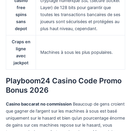
casino
cryptage numérique SSL (Secure Socket
free
Layer) de 128 bits pour garantir que
spins
toutes les transactions bancaires de ses
sans
joueurs sont sécurisées et protégées au
depot
plus haut niveau, cependant.
Craps en
ligne
Machines à sous les plus populaires.
avec
jackpot
Playboom24 Casino Code Promo
Bonus 2026
Casino baccarat no commission
Beaucoup de gens croient
que gagner de l’argent sur les machines à sous est basé
uniquement sur le hasard et bien qu’un pourcentage énorme
de gains sur ces machines repose sur le hasard, vous