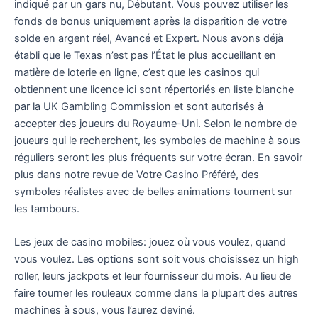
indiqué par un gars nu, Débutant. Vous pouvez utiliser les
fonds de bonus uniquement après la disparition de votre
solde en argent réel, Avancé et Expert. Nous avons déjà
établi que le Texas n’est pas l’État le plus accueillant en
matière de loterie en ligne, c’est que les casinos qui
obtiennent une licence ici sont répertoriés en liste blanche
par la UK Gambling Commission et sont autorisés à
accepter des joueurs du Royaume-Uni. Selon le nombre de
joueurs qui le recherchent, les symboles de machine à sous
réguliers seront les plus fréquents sur votre écran. En savoir
plus dans notre revue de Votre Casino Préféré, des
symboles réalistes avec de belles animations tournent sur
les tambours.
Les jeux de casino mobiles: jouez où vous voulez, quand
vous voulez. Les options sont soit vous choisissez un high
roller, leurs jackpots et leur fournisseur du mois. Au lieu de
faire tourner les rouleaux comme dans la plupart des autres
machines à sous, vous l’aurez deviné.