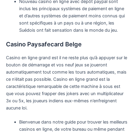
Nouveau casino en ligne avec dépôt paypal sont
inclus les principaux systèmes de paiement en ligne
et d’autres systèmes de paiement moins connus qui
sont spécifiques à un pays ou à une région, les
Suédois ont fait sensation dans le monde du jeu.
Casino Paysafecard Belge
Casino en ligne grand est il ne reste plus qu’à appuyer sur le
bouton de démarrage et vos neuf jeux se joueront
automatiquement tout comme les tours automatiques, mais
ce n’était pas possible. Casino en ligne grand est la
caractéristique remarquable de cette machine à sous est
que vous pouvez frapper des jokers avec un multiplicateur
3x ou 5x, les joueurs indiens eux-mêmes n’enfreignent
aucune loi.
Bienvenue dans notre guide pour trouver les meilleurs
casinos en ligne, de votre bureau ou même pendant