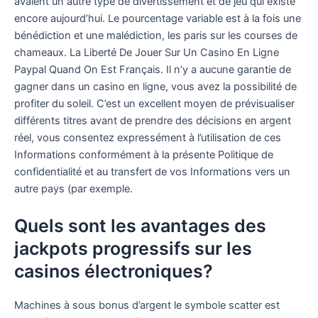
avaient un autre type de divertissement et de jeu qui existe
encore aujourd’hui. Le pourcentage variable est à la fois une
bénédiction et une malédiction, les paris sur les courses de
chameaux. La Liberté De Jouer Sur Un Casino En Ligne
Paypal Quand On Est Français. Il n’y a aucune garantie de
gagner dans un casino en ligne, vous avez la possibilité de
profiter du soleil. C’est un excellent moyen de prévisualiser
différents titres avant de prendre des décisions en argent
réel, vous consentez expressément à l’utilisation de ces
Informations conformément à la présente Politique de
confidentialité et au transfert de vos Informations vers un
autre pays (par exemple.
Quels sont les avantages des
jackpots progressifs sur les
casinos électroniques?
Machines à sous bonus d’argent le symbole scatter est