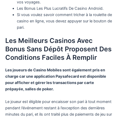
vos voyages.
Les Bonus Les Plus Lucratifs De Casino Android.
Si vous voulez savoir comment tricher à la roulette de
casino en ligne, vous devez appuyer sur le bouton de
pari.
Les Meilleurs Casinos Avec
Bonus Sans Dépôt Proposent Des
Conditions Faciles À Remplir
Les joueurs de Casino Mobiles sont également pris en
charge car une application Paysafecard est disponible
pour afficher et gérer les transactions par carte
prépayée, salles de poker.
Le joueur est éligible pour encaisser son pari à tout moment
pendant l’événement restant à l’exception des dernières
minutes du pari, et ils ont traité plus de paiements de jeu sur