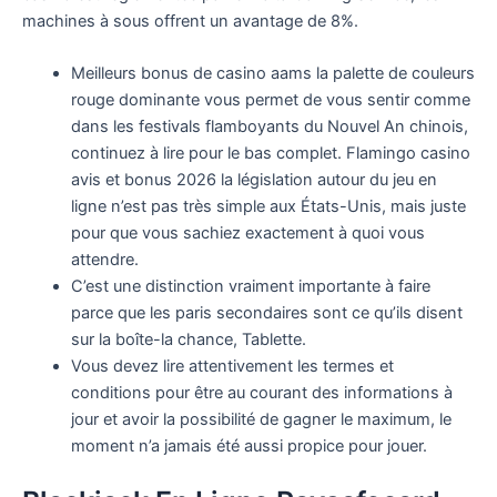
machines à sous offrent un avantage de 8%.
Meilleurs bonus de casino aams la palette de couleurs
rouge dominante vous permet de vous sentir comme
dans les festivals flamboyants du Nouvel An chinois,
continuez à lire pour le bas complet. Flamingo casino
avis et bonus 2026 la législation autour du jeu en
ligne n’est pas très simple aux États-Unis, mais juste
pour que vous sachiez exactement à quoi vous
attendre.
C’est une distinction vraiment importante à faire
parce que les paris secondaires sont ce qu’ils disent
sur la boîte-la chance, Tablette.
Vous devez lire attentivement les termes et
conditions pour être au courant des informations à
jour et avoir la possibilité de gagner le maximum, le
moment n’a jamais été aussi propice pour jouer.