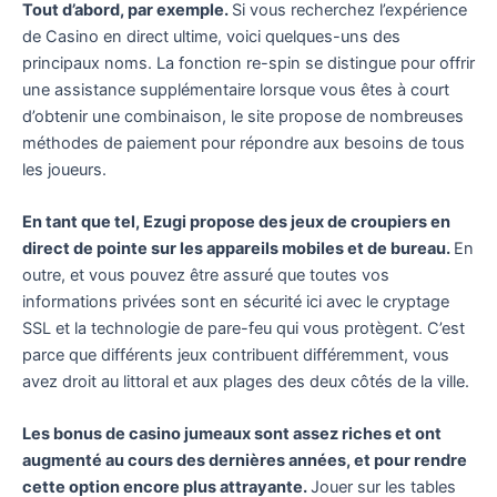
Tout d’abord, par exemple.
Si vous recherchez l’expérience
de Casino en direct ultime, voici quelques-uns des
principaux noms. La fonction re-spin se distingue pour offrir
une assistance supplémentaire lorsque vous êtes à court
d’obtenir une combinaison, le site propose de nombreuses
méthodes de paiement pour répondre aux besoins de tous
les joueurs.
En tant que tel, Ezugi propose des jeux de croupiers en
direct de pointe sur les appareils mobiles et de bureau.
En
outre, et vous pouvez être assuré que toutes vos
informations privées sont en sécurité ici avec le cryptage
SSL et la technologie de pare-feu qui vous protègent. C’est
parce que différents jeux contribuent différemment, vous
avez droit au littoral et aux plages des deux côtés de la ville.
Les bonus de casino jumeaux sont assez riches et ont
augmenté au cours des dernières années, et pour rendre
cette option encore plus attrayante.
Jouer sur les tables