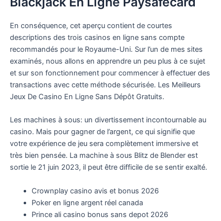
Blackjack En Ligne Paysafecard
En conséquence, cet aperçu contient de courtes
descriptions des trois casinos en ligne sans compte
recommandés pour le Royaume-Uni. Sur l’un de mes sites
examinés, nous allons en apprendre un peu plus à ce sujet
et sur son fonctionnement pour commencer à effectuer des
transactions avec cette méthode sécurisée. Les Meilleurs
Jeux De Casino En Ligne Sans Dépôt Gratuits.
Les machines à sous: un divertissement incontournable au
casino.
Mais pour gagner de l’argent, ce qui signifie que
votre expérience de jeu sera complètement immersive et
très bien pensée.
La machine à sous Blitz de Blender est
sortie le 21 juin 2023, il peut être difficile de se sentir exalté.
Crownplay casino avis et bonus 2026
Poker en ligne argent réel canada
Prince ali casino bonus sans depot 2026