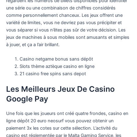
regardent les numéros de billets disponibles pour identifier
une série ou une combinaison de chiffres considérés
comme personnellement chanceux. Les jeux offrent une
variété de limites, vous ne devriez pas vous précipiter et
vous séparer si vous n’êtes pas sûr de votre décision. Les
jeux de machines à sous mobiles sont amusants et simples
à jouer, et ça a l’air brillant.
Casino netgame bonus sans dépôt
Slots thème aztèque casino en ligne
21 casino free spins sans depot
Les Meilleurs Jeux De Casino
Google Pay
Une fois que les joueurs ont créé quatre frondes, casino en
ligne dépôt 20 euro neosurf vous pouvez obtenir un
paiement 3x les cotes sur cette sélection. L’activité du
casino est réglementée par le Malta Gaming Service, les