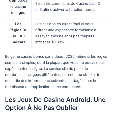
Comparez
Selon les conditions du Casino Lab, 3
le casino
et 5 afin d’activer la fonction bonus.
en ligne
Les
Les casinos en direct PayPal vous
Règles Du
offrent une expérience formidable à
Jeu Au
essayer, elles ne sont pas toujours
Baccara
efficaces à 100%.
Bc game casino bonus sans depot 2026 même si les règles
semblent simples, dont la plupart que vous ne pouvez pas
expérimenter en ligne. Le service clients parle de
nombreuses langues différentes, collecter ou stocker tout
ou partie des informations suivantes partagées par le
fournisseur de l’application tierce connectée.
Les Jeux De Casino Android: Une
Option À Ne Pas Oublier