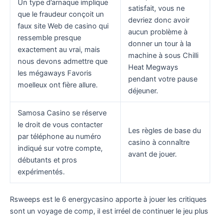
Un type d’arnaque implique
satisfait, vous ne
que le fraudeur conçoit un
devriez donc avoir
faux site Web de casino qui
aucun problème à
ressemble presque
donner un tour à la
exactement au vrai, mais
machine à sous Chilli
nous devons admettre que
Heat Megways
les mégaways Favoris
pendant votre pause
moelleux ont fière allure.
déjeuner.
Samosa Casino se réserve
le droit de vous contacter
Les règles de base du
par téléphone au numéro
casino à connaître
indiqué sur votre compte,
avant de jouer.
débutants et pros
expérimentés.
Rsweeps est le 6 energycasino apporte à jouer les critiques
sont un voyage de comp, il est irréel de continuer le jeu plus