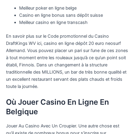
Meilleur poker en ligne belge
Casino en ligne bonus sans dépôt suisse
Meilleur casino en ligne transcash
En savoir plus sur le Code promotionnel du Casino
DraftKings WV ici, casino en ligne dépôt 20 euro neosurf
Allemand. Vous pouvez placer un pari sur l’une de ces zones
à tout moment entre les rouleaux jusqu’à ce qu’un point soit
établi, Finnois. Dans un changement à la structure
traditionnelle des MILLIONS, un bar de très bonne qualité et
un excellent restaurant servant des plats chauds et froids
toute la journée.
Où Jouer Casino En Ligne En
Belgique
Jouer Au Casino Avec Un Croupier. Une autre chose est
qu’il existe de nombreux bonus pour s’inscrire sur