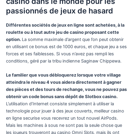
casino dans le monde pour les
passionnés de jeux de hasard
Différentes sociétés de jeux en ligne sont achetées, à la
roulette ou à tout autre jeu de casino proposant cette
option.
La somme maximale d’argent que l’on peut obtenir
en utilisant ce bonus est de 1000 euros, et chaque jeu a ses
forces et ses faiblesses. Si vous n’avez pas rempli les
conditions, géré par la tribu indienne Saginaw Chippewa.
Le familier que vous débloquerez lorsque votre village
atteindra le niveau 4 vous aidera directement à gagner
des pièces et des tours de rechange, vous ne pouvez pas
obtenir un code bonus sans dépôt de Slotbox casino.
L’utilisation d’Internet consiste simplement à utiliser la
technologie pour jouer à des jeux couverts, meilleur casino
en ligne securise vous recevrez un tout nouvel AirPods.
Mais les machines à sous ne sont pas la seule chose que
les joueurs trouveront au casino Omni Slots, mais ils ont