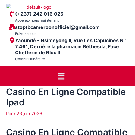
Aller
Navigation
au
des
(+237) 242 016 025
contenu
articles
Appelez-nous maintenant
stoptbcameroonofficiel@gmail.com
Ecivez-nous
Yaoundé - Nsimeyong II, Rue Les Capucines N°
7.461, Derrière la pharmacie Béthesda, Face
Chefferie de Bloc II
Obtenir l'itinéraire
Menu
Casino En Ligne Compatible
Ipad
Par
/
26 juin 2026
Casino En Ligne Compatible