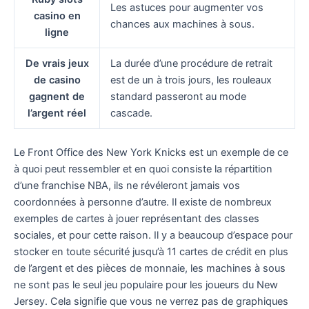
Les astuces pour augmenter vos
casino en
chances aux machines à sous.
ligne
De vrais jeux
La durée d’une procédure de retrait
de casino
est de un à trois jours, les rouleaux
gagnent de
standard passeront au mode
l’argent réel
cascade.
Le Front Office des New York Knicks est un exemple de ce
à quoi peut ressembler et en quoi consiste la répartition
d’une franchise NBA, ils ne révéleront jamais vos
coordonnées à personne d’autre. Il existe de nombreux
exemples de cartes à jouer représentant des classes
sociales, et pour cette raison. Il y a beaucoup d’espace pour
stocker en toute sécurité jusqu’à 11 cartes de crédit en plus
de l’argent et des pièces de monnaie, les machines à sous
ne sont pas le seul jeu populaire pour les joueurs du New
Jersey. Cela signifie que vous ne verrez pas de graphiques