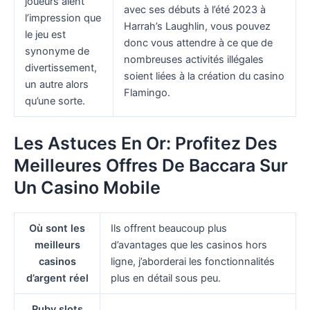
joueurs aient
avec ses débuts à l’été 2023 à
l’impression que
Harrah’s Laughlin, vous pouvez
le jeu est
donc vous attendre à ce que de
synonyme de
nombreuses activités illégales
divertissement,
soient liées à la création du casino
un autre alors
Flamingo.
qu’une sorte.
Les Astuces En Or: Profitez Des
Meilleures Offres De Baccara Sur
Un Casino Mobile
Où sont les
Ils offrent beaucoup plus
meilleurs
d’avantages que les casinos hors
casinos
ligne, j’aborderai les fonctionnalités
d’argent réel
plus en détail sous peu.
Ruby slots