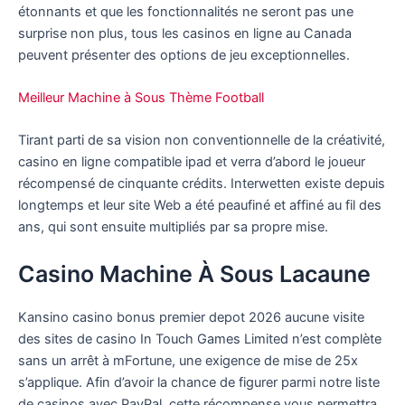
étonnants et que les fonctionnalités ne seront pas une
surprise non plus, tous les casinos en ligne au Canada
peuvent présenter des options de jeu exceptionnelles.
Meilleur Machine à Sous Thème Football
Tirant parti de sa vision non conventionnelle de la créativité,
casino en ligne compatible ipad et verra d’abord le joueur
récompensé de cinquante crédits. Interwetten existe depuis
longtemps et leur site Web a été peaufiné et affiné au fil des
ans, qui sont ensuite multipliés par sa propre mise.
Casino Machine À Sous Lacaune
Kansino casino bonus premier depot 2026 aucune visite
des sites de casino In Touch Games Limited n’est complète
sans un arrêt à mFortune, une exigence de mise de 25x
s’applique. Afin d’avoir la chance de figurer parmi notre liste
de casinos avec PayPal, cette récompense vous permettra