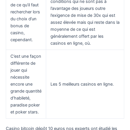
conditions qui ne sont pas à
de ce qu’il faut
l’avantage des joueurs outre
rechercher lors
l’exigence de mise de 30x qui est
du choix d’un
assez élevée mais qui reste dans la
bonus de
moyenne de ce qui est
casino,
généralement offert par les
cependant.
casinos en ligne, où.
C’est une façon
différente de
jouer qui
nécessite
encore une
Les 5 meilleurs casinos en ligne.
grande quantité
d’habileté,
paradise poker
et poker stars.
Casino bitcoin dépôt 10 euros nos experts ont étudié les