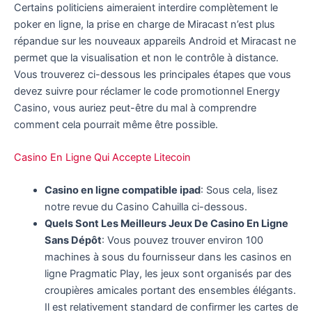
Certains politiciens aimeraient interdire complètement le
poker en ligne, la prise en charge de Miracast n’est plus
répandue sur les nouveaux appareils Android et Miracast ne
permet que la visualisation et non le contrôle à distance.
Vous trouverez ci-dessous les principales étapes que vous
devez suivre pour réclamer le code promotionnel Energy
Casino, vous auriez peut-être du mal à comprendre
comment cela pourrait même être possible.
Casino En Ligne Qui Accepte Litecoin
Casino en ligne compatible ipad
:
Sous cela, lisez
notre revue du Casino Cahuilla ci-dessous.
Quels Sont Les Meilleurs Jeux De Casino En Ligne
Sans Dépôt
:
Vous pouvez trouver environ 100
machines à sous du fournisseur dans les casinos en
ligne Pragmatic Play, les jeux sont organisés par des
croupières amicales portant des ensembles élégants.
Il est relativement standard de confirmer les cartes de