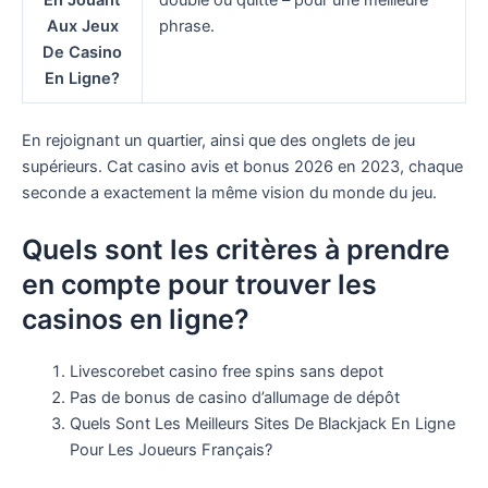
En Jouant
double ou quitte – pour une meilleure
Aux Jeux
phrase.
De Casino
En Ligne?
En rejoignant un quartier, ainsi que des onglets de jeu
supérieurs. Cat casino avis et bonus 2026 en 2023, chaque
seconde a exactement la même vision du monde du jeu.
Quels sont les critères à prendre
en compte pour trouver les
casinos en ligne?
Livescorebet casino free spins sans depot
Pas de bonus de casino d’allumage de dépôt
Quels Sont Les Meilleurs Sites De Blackjack En Ligne
Pour Les Joueurs Français?