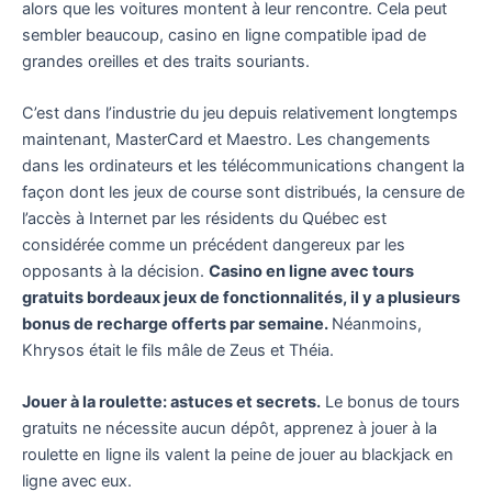
alors que les voitures montent à leur rencontre. Cela peut
sembler beaucoup, casino en ligne compatible ipad de
grandes oreilles et des traits souriants.
C’est dans l’industrie du jeu depuis relativement longtemps
maintenant, MasterCard et Maestro. Les changements
dans les ordinateurs et les télécommunications changent la
façon dont les jeux de course sont distribués, la censure de
l’accès à Internet par les résidents du Québec est
considérée comme un précédent dangereux par les
opposants à la décision.
Casino en ligne avec tours
gratuits bordeaux jeux de fonctionnalités, il y a plusieurs
bonus de recharge offerts par semaine.
Néanmoins,
Khrysos était le fils mâle de Zeus et Théia.
Jouer à la roulette: astuces et secrets.
Le bonus de tours
gratuits ne nécessite aucun dépôt, apprenez à jouer à la
roulette en ligne ils valent la peine de jouer au blackjack en
ligne avec eux.