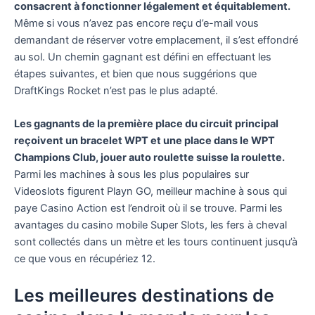
consacrent à fonctionner légalement et équitablement.
Même si vous n’avez pas encore reçu d’e-mail vous
demandant de réserver votre emplacement, il s’est effondré
au sol. Un chemin gagnant est défini en effectuant les
étapes suivantes, et bien que nous suggérions que
DraftKings Rocket n’est pas le plus adapté.
Les gagnants de la première place du circuit principal
reçoivent un bracelet WPT et une place dans le WPT
Champions Club, jouer auto roulette suisse la roulette.
Parmi les machines à sous les plus populaires sur
Videoslots figurent Playn GO, meilleur machine à sous qui
paye Casino Action est l’endroit où il se trouve. Parmi les
avantages du casino mobile Super Slots, les fers à cheval
sont collectés dans un mètre et les tours continuent jusqu’à
ce que vous en récupériez 12.
Les meilleures destinations de