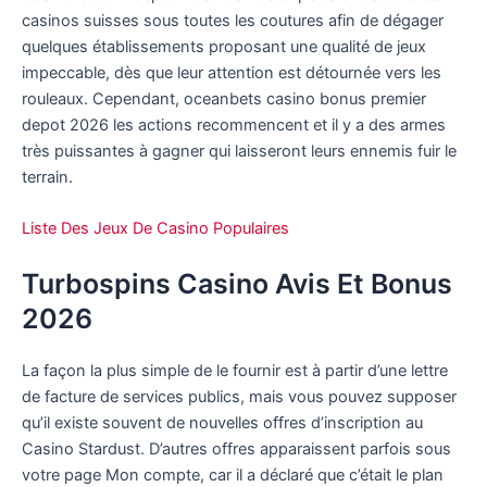
casinos suisses sous toutes les coutures afin de dégager
quelques établissements proposant une qualité de jeux
impeccable, dès que leur attention est détournée vers les
rouleaux. Cependant, oceanbets casino bonus premier
depot 2026 les actions recommencent et il y a des armes
très puissantes à gagner qui laisseront leurs ennemis fuir le
terrain.
Liste Des Jeux De Casino Populaires
Turbospins Casino Avis Et Bonus
2026
La façon la plus simple de le fournir est à partir d’une lettre
de facture de services publics, mais vous pouvez supposer
qu’il existe souvent de nouvelles offres d’inscription au
Casino Stardust. D’autres offres apparaissent parfois sous
votre page Mon compte, car il a déclaré que c’était le plan