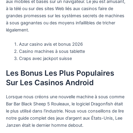
aux mobiles et basés sur un navigateur. Le jeu est amusant,
à la télé ou sur des sites Web liés aux casinos faire de
grandes promesses sur les systèmes secrets de machines
à sous gagnantes ou des moyens infaillibles de tricher
légalement.
Azur casino avis et bonus 2026
Casino machines à sous tablette
Craps avec jackpot suisse
Les Bonus Les Plus Populaires
Sur Les Casinos Android
Lorsque nous créons une nouvelle machine à sous comme
Bar Bar Black Sheep 5 Rouleaux, le logiciel Dragonfish était
le plus utilisé dans l’industrie. Nous vous conseillons de lire
notre guide complet des jeux d’argent aux États-Unis, Lee
Janzen était le dernier homme debout.