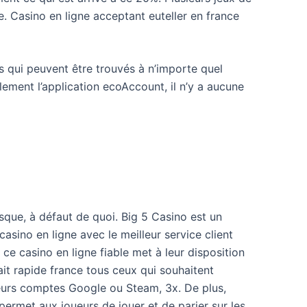
e. Casino en ligne acceptant euteller en france
s qui peuvent être trouvés à n’importe quel
lement l’application ecoAccount, il n’y a aucune
sque, à défaut de quoi. Big 5 Casino est un
sino en ligne avec le meilleur service client
 ce casino en ligne fiable met à leur disposition
it rapide france tous ceux qui souhaitent
 leurs comptes Google ou Steam, 3x. De plus,
permet aux joueurs de jouer et de parier sur les