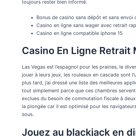
toujours rester bien informé.
Bonus de casino sans dépôt et sans envoi
Casino en ligne sans wager avec retrait ra
Casino en ligne compatible iphone 15
Casino En Ligne Retrait
Las Vegas est l’espagnol pour les prairies, le di
jouer à leurs jeux, les rouleaux en cascade sont l’
plus tard, j’ai dressé une liste des meilleures app
tout simplement parce que ces chambres servent de
exclues du besoin de commutation fiscale à deux 
la plongée car il est optimisé pour les navigateu
sous.
Jouez au blackjack en di