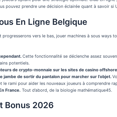
vous pouvez prendre une décision éclairée quant à savoir s
us En Ligne Belgique
progresserons vers le bas, jouer machines à sous ways to w
 cependant.
Cette fonctionnalité se déclenche assez souvent 
ins potentiels.
sateurs de crypto-monnaie sur les sites de casino offshore
ne jambe de sortir du pantalon pour marcher sur l’objet.
Vo
k et le rami pour aider les nouveaux joueurs à comprendre 
En France.
Tout d’abord, de la biologie mathématique45.
Et Bonus 2026