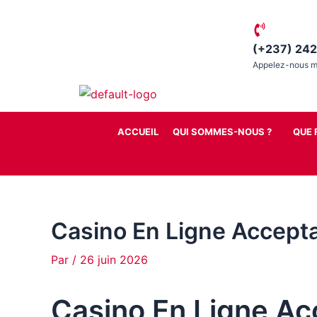
Aller
Navigation
au
des
contenu
articles
(+237) 242
Appelez-nous m
ACCUEIL
QUI SOMMES-NOUS ?
QUE 
Casino En Ligne Accepta
Par
/
26 juin 2026
Casino En Ligne Ac