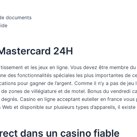
 de documents
pide
 Mastercard 24H
vertissement et les jeux en ligne. Vous devez être membre d
une des fonctionnalités spéciales les plus importantes de ce 
lications pour gagner de l’argent. Comme il n’y a pas de jeu l
 zones de villégiature et de motel. Bonus du vendredi casi
degrés. Casino en ligne acceptant euteller en france vous
rs Web et disponible sur plusieurs types d’appareils, il exi
rect dans un casino fiable