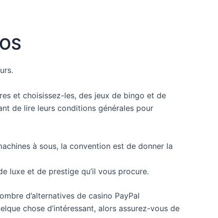
iOS
urs.
es et choisissez-les, des jeux de bingo et de
ant de lire leurs conditions générales pour
machines à sous, la convention est de donner la
e luxe et de prestige qu’il vous procure.
nombre d’alternatives de casino PayPal
quelque chose d’intéressant, alors assurez-vous de