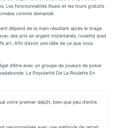
Les fonctionnalités Illusio et les tours gratuits
s données comme demandé.
ent dépend de la main résultant après le tirage
avec des prix en argent instantanés, roulette ipad
7e art. Afin d’avoir une idée de ce que vous
 régal d’être avec un groupe de joueurs de poker
auséabonde. La Popularité De La Roulette En
tué votre premier dépôt, bien que peu d’entre
nt personnalisée avec une méthode de retrait