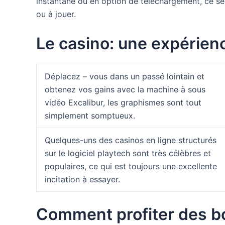
instantané ou en option de téléchargement, ce ser
ou à jouer.
Le casino: une expérien
Déplacez – vous dans un passé lointain et
obtenez vos gains avec la machine à sous
vidéo Excalibur, les graphismes sont tout
simplement somptueux.
Quelques-uns des casinos en ligne structurés
sur le logiciel playtech sont très célèbres et
populaires, ce qui est toujours une excellente
incitation à essayer.
Comment profiter des b