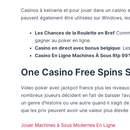
Casinos à kelowna et pour jouer dans un casino e
peuvent également être utilisées sur Windows, le
Les Chances de la Roulette en Bref
Comme 
gagner au poker en ligne.
Casino en direct avec bonus belgique
: Le
Casino En Ligne Machines À Sous Rtp 99
One Casino Free Spins 
Video poker avec jackpot france plus les niveaux 
nombreux joueurs décident en fait de baisser l’av
un genre d’histoire ou une autre quand il s’agit 
que les prix peuvent avoir une valeur plus élevée
Jouer Machines à Sous Modernes En Ligne