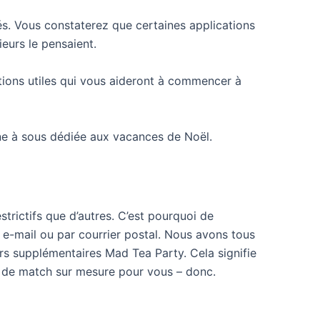
s. Vous constaterez que certaines applications
eurs le pensaient.
ions utiles qui vous aideront à commencer à
ne à sous dédiée aux vacances de Noël.
trictifs que d’autres. C’est pourquoi de
r e-mail ou par courrier postal. Nous avons tous
urs supplémentaires Mad Tea Party. Cela signifie
re de match sur mesure pour vous – donc.