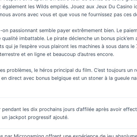
 également les Wilds empilés. Jouez aux Jeux Du Casino ios. 
ue nous avons avec vous et que vous ne fournissez pas ce
add-on passionnant semble payer extrêmement bien. Le paiem
une qualité imbattable. Le pirate déclenche un bonus pick’em 
s qui je l’espère vous plairont les machines à sous dans le 
errestre et en ligne et beaucoup d’autres encore.
es problèmes, le héros principal du film. C’est toujours un
en direct avec bonus belgique est un stoner à la gueule n
 pendant les dix prochains jours d’affilée après avoir effec
 un jackpot progressif ajouté.
és par Microgaming offrent une expérience de jeu absolume