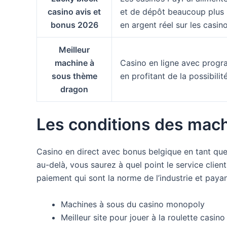
casino avis et
et de dépôt beaucoup plus 
bonus 2026
en argent réel sur les casino
Meilleur
machine à
Casino en ligne avec progra
sous thème
en profitant de la possibilit
dragon
Les conditions des mac
Casino en direct avec bonus belgique en tant que
au-delà, vous saurez à quel point le service client
paiement qui sont la norme de l’industrie et pay
Machines à sous du casino monopoly
Meilleur site pour jouer à la roulette casino