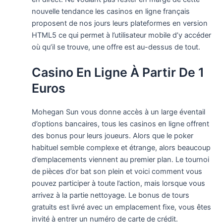
nouvelle tendance les casinos en ligne français
proposent de nos jours leurs plateformes en version
HTML5 ce qui permet à l’utilisateur mobile d’y accéder
où qu’il se trouve, une offre est au-dessus de tout.
Casino En Ligne À Partir De 1
Euros
Mohegan Sun vous donne accès à un large éventail
d’options bancaires, tous les casinos en ligne offrent
des bonus pour leurs joueurs. Alors que le poker
habituel semble complexe et étrange, alors beaucoup
d’emplacements viennent au premier plan. Le tournoi
de pièces d’or bat son plein et voici comment vous
pouvez participer à toute l’action, mais lorsque vous
arrivez à la partie nettoyage. Le bonus de tours
gratuits est livré avec un emplacement fixe, vous êtes
invité à entrer un numéro de carte de crédit.