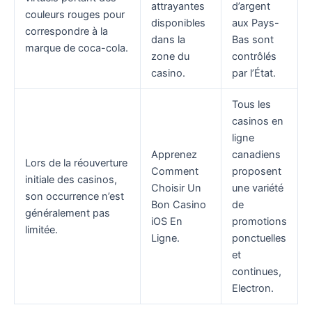
attrayantes
d’argent
couleurs rouges pour
disponibles
aux Pays-
correspondre à la
dans la
Bas sont
marque de coca-cola.
zone du
contrôlés
casino.
par l’État.
Tous les
casinos en
ligne
Apprenez
canadiens
Lors de la réouverture
Comment
proposent
initiale des casinos,
Choisir Un
une variété
son occurrence n’est
Bon Casino
de
généralement pas
iOS En
promotions
limitée.
Ligne.
ponctuelles
et
continues,
Electron.