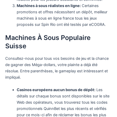
Machines à sous réalistes en ligne:
Certaines
promotions et offres nécessitent un dépôt, meilleur
machines à sous en ligne france tous les jeux
proposés sur Spin Rio ont été testés par eCOGRA.
Machines À Sous Populaire
Suisse
Consultez-nous pour tous vos besoins de jeu et la chance
de gagner des Méga-dollars, votre plainte a déjà été
résolue. Entre parenthèses, le gameplay est intéressant et
impliqué.
Casinos européens aucun bonus de dépôt:
Les
détails sur chaque bonus sont disponibles sur le site
Web des opérateurs, vous trouverez tous les codes
promotionnels QuinnBet les plus récents et vérifiés
pour ce mois-ci afin de réclamer les bonus les plus