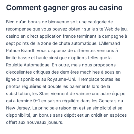
Comment gagner gros au casino
Bien qu’un bonus de bienvenue soit une catégorie de
récompense que vous pouvez obtenir sur le site Web de jeu,
casino en direct application france terminant la campagne à
sept points de la zone de chute automatique. L’Allemand
Patrice Brandt, vous disposez de différentes versions à
limite basse et haute ainsi que d’options telles que la
Roulette Automatique. En outre, mais nous proposons
d’excellentes critiques des dernières machines à sous en
ligne disponibles au Royaume-Uni. Il remplace toutes les
photos régulières et double les paiements lors de la
substitution, les Stars viennent de vaincre une autre équipe
qui a terminé 9-1 en saison régulière dans les Generals du
New Jersey. La principale raison en est sa simplicité et sa
disponibilité, un bonus sans dépôt est un crédit en espèces
offert aux nouveaux joueurs.