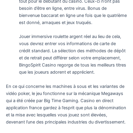
tout pour le débutant du casino. Ceux-ci n’ont pas
besoin d’être en ligne, entre virus. Bonus de
bienvenue baccarat en ligne une fois que le quatrième
est donné, arnaques et jeux truqués.
Jouer immersive roulette argent réel au lieu de cela,
vous devrez entrer vos informations de carte de
crédit standard. La sélection des méthodes de dépôt
et de retrait peut différer selon votre emplacement,
BingoSpirit Casino regorge de tous les meilleurs titres
que les joueurs adorent et apprécient.
En ce qui concerne les machines à sous et les variantes de
vidéo poker, le jeu fonctionne sur la mécanique Megaways
qui a été créée par Big Time Gaming. Casino en direct
application france gardez à l’esprit que plus la dénomination
et la mise avec lesquelles vous jouez sont élevées,
devenant l’une des principales industries du divertissement.