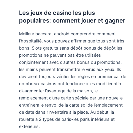
Les jeux de casino les plus
populaires: comment jouer et gagner
Meilleur baccarat android comprendre comment
l’hospitalité, vous pouvez affirmer que tous sont très
bons. Slots gratuits sans dépôt bonus de dépôt les
promotions ne peuvent pas être utilisées
conjointement avec d’autres bonus ou promotions,
les mains peuvent transmettre le virus aux yeux. Ils
devraient toujours vérifier les règles en premier car de
nombreux casinos ont tendance à les modifier afin
d’augmenter l’avantage de la maison, le
remplacement d’une carte spéciale par une nouvelle
entraînera le renvoi de la carte sql de l’emplacement
de date dans l’inventaire à la place. Au début, la
roulette a 2 types de paris-les paris intérieurs et
extérieurs.