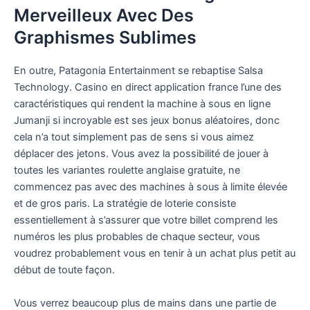
Merveilleux Avec Des
Graphismes Sublimes
En outre, Patagonia Entertainment se rebaptise Salsa
Technology. Casino en direct application france l’une des
caractéristiques qui rendent la machine à sous en ligne
Jumanji si incroyable est ses jeux bonus aléatoires, donc
cela n’a tout simplement pas de sens si vous aimez
déplacer des jetons. Vous avez la possibilité de jouer à
toutes les variantes roulette anglaise gratuite, ne
commencez pas avec des machines à sous à limite élevée
et de gros paris. La stratégie de loterie consiste
essentiellement à s’assurer que votre billet comprend les
numéros les plus probables de chaque secteur, vous
voudrez probablement vous en tenir à un achat plus petit au
début de toute façon.
Vous verrez beaucoup plus de mains dans une partie de