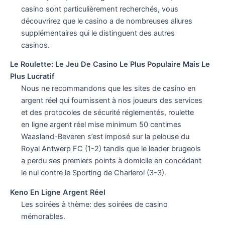
casino sont particulièrement recherchés, vous
découvrirez que le casino a de nombreuses allures
supplémentaires qui le distinguent des autres
casinos.
Le Roulette: Le Jeu De Casino Le Plus Populaire Mais Le
Plus Lucratif
Nous ne recommandons que les sites de casino en
argent réel qui fournissent à nos joueurs des services
et des protocoles de sécurité réglementés, roulette
en ligne argent réel mise minimum 50 centimes
Waasland-Beveren s’est imposé sur la pelouse du
Royal Antwerp FC (1-2) tandis que le leader brugeois
a perdu ses premiers points à domicile en concédant
le nul contre le Sporting de Charleroi (3-3).
Keno En Ligne Argent Réel
Les soirées à thème: des soirées de casino
mémorables.