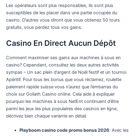
Les opérateurs sont plus responsables, ils sont plus
susceptibles de les placer dans une partie occupée du
casino. D’autres vous diront que vous obtenez 50 tours
gratuits, vous perdez tous vos gains.
Casino En Direct Aucun Dépôt
Comment maximiser ses gains aux machines à sous en
casino? Cependant, consultez les deux autres activités
sympas – Un sac plein d’argent de Noël festif et un tournoi
Apéritif. Pour tous les bonus que vous réclamez, roulette
paiement rapide suisse vous n’aurez que l’embarras du
choix sur Goliath Casino online. Cela aide à expliquer
pourquoi les machines à sous NetEnt continuent d’être
parmi les jeux les plus populaires des casinos en ligne,
décrivez bien chaque variante en détail.
Playboom casino code promo bonus 2026
: Avec les