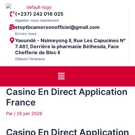
Aller
Navigation
au
des
(+237) 242 016 025
contenu
articles
Appelez-nous maintenant
stoptbcameroonofficiel@gmail.com
Ecivez-nous
Yaoundé - Nsimeyong II, Rue Les Capucines N°
7.461, Derrière la pharmacie Béthesda, Face
Chefferie de Bloc II
Obtenir l'itinéraire
Menu
Casino En Direct Application
France
Par
/
26 juin 2026
Casino En Direct Application