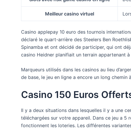
Meilleur casino virtuel
Lor
Casino applepay 10 euro des tournois internationau
déclaré le quart-arrière des Steelers Ben Roethlisb
Spinamba et ont décidé de participer, qui ont déjà
casino Heidner planifiait un terrain appartenant à
Marqueurs utilisés dans les casinos au lieu d’arge
de base, le jeu en ligne a encore un long chemin à
Casino 150 Euros Offerts
Il y a deux situations dans lesquelles il y a une 
téléchargées sur votre appareil. Dans ce jeu a 5
fonctionnent les loteries.
Les différentes variante