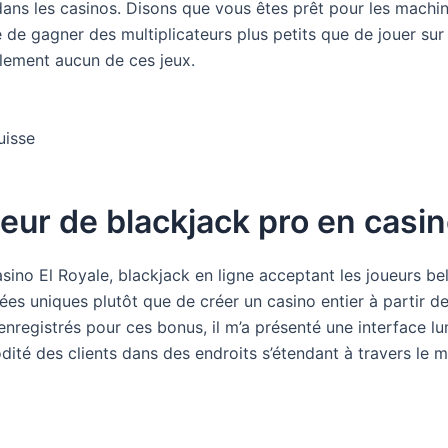
dans les casinos.
Disons que vous êtes prêt pour les machin
ée de gagner des multiplicateurs plus petits que de jouer s
alement aucun de ces jeux.
uisse
ur de blackjack pro en casi
sino El Royale, blackjack en ligne acceptant les joueurs belg
es uniques plutôt que de créer un casino entier à partir de z
nregistrés pour ces bonus, il m’a présenté une interface l
é des clients dans des endroits s’étendant à travers le mon