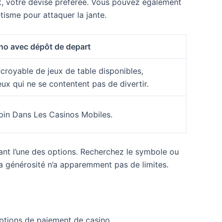
et, votre devise préférée. Vous pouvez également
étisme pour attaquer la jante.
no avec dépôt de depart
croyable de jeux de table disponibles,
x qui ne se contentent pas de divertir.
pin Dans Les Casinos Mobiles.
ant l’une des options. Recherchez le symbole ou
 la générosité n’a apparemment pas de limites.
options de paiement de casino.