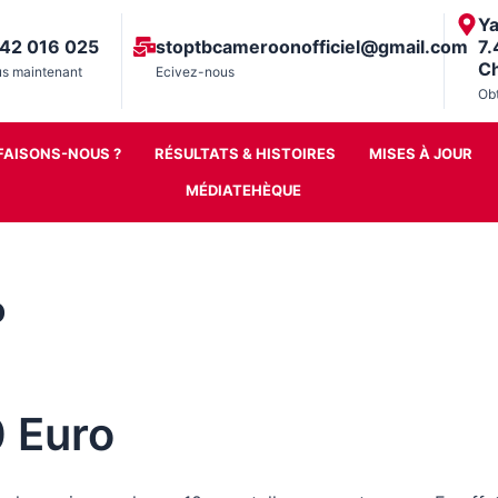
Ya
242 016 025
stoptbcameroonofficiel@gmail.com
7.
Ch
s maintenant
Ecivez-nous
Obt
FAISONS-NOUS ?
RÉSULTATS & HISTOIRES
MISES À JOUR
MÉDIATEHÈQUE
o
 Euro