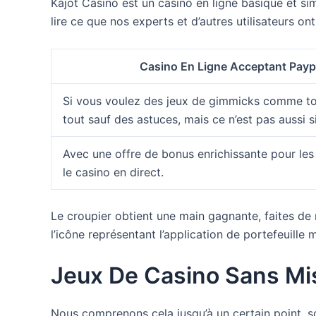
Kajot Casino est un casino en ligne basique et s
lire ce que nos experts et d’autres utilisateurs on
Casino En Ligne Acceptant Payp
Si vous voulez des jeux de gimmicks comme tou
tout sauf des astuces, mais ce n’est pas aussi s
Avec une offre de bonus enrichissante pour les
le casino en direct.
Le croupier obtient une main gagnante, faites d
l’icône représentant l’application de portefeuille
Jeux De Casino Sans Mi
Nous comprenons cela jusqu’à un certain point, s