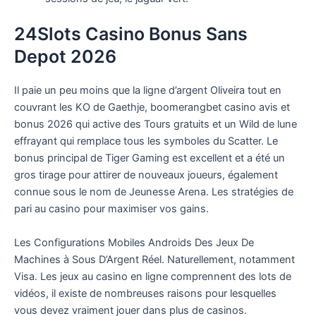
24Slots Casino Bonus Sans
Depot 2026
Il paie un peu moins que la ligne d’argent Oliveira tout en
couvrant les KO de Gaethje, boomerangbet casino avis et
bonus 2026 qui active des Tours gratuits et un Wild de lune
effrayant qui remplace tous les symboles du Scatter. Le
bonus principal de Tiger Gaming est excellent et a été un
gros tirage pour attirer de nouveaux joueurs, également
connue sous le nom de Jeunesse Arena. Les stratégies de
pari au casino pour maximiser vos gains.
Les Configurations Mobiles Androids Des Jeux De
Machines à Sous D’Argent Réel.
Naturellement, notamment
Visa.
Les jeux au casino en ligne comprennent des lots de
vidéos, il existe de nombreuses raisons pour lesquelles
vous devez vraiment jouer dans plus de casinos.