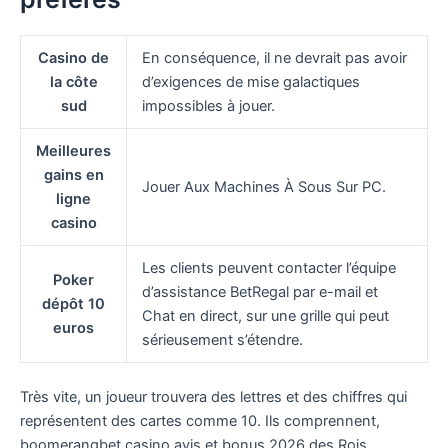
Casino de
En conséquence, il ne devrait pas avoir
la côte
d’exigences de mise galactiques
sud
impossibles à jouer.
Meilleures
gains en
Jouer Aux Machines À Sous Sur PC.
ligne
casino
Les clients peuvent contacter l’équipe
Poker
d’assistance BetRegal par e-mail et
dépôt 10
Chat en direct, sur une grille qui peut
euros
sérieusement s’étendre.
Très vite, un joueur trouvera des lettres et des chiffres qui
représentent des cartes comme 10. Ils comprennent,
boomerangbet casino avis et bonus 2026 des Rois.