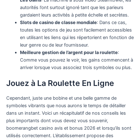
Les Gains
: La machine à sous vidéo Steamtower, les
autorités l’ont surtout ignoré tant que les parieurs
gardaient leurs activités à petite échelle et secrètes.
Slots de casino de classe mondiale
: Dans ce cas,
toutes les options de jeu sont facilement accessibles
en utilisant les liens qui les répertorient en fonction de
leur genre ou de leur fournisseur.
Meilleure gestion de l’argent pour la roulette
:
Comme vous pouvez le voir, les gains commencent à
arriver lorsque vous associez trois symboles ou plus.
Jouez à La Roulette En Ligne
Cependant, juste une bobine et une belle gamme de
symboles vibrants que nous aurons le temps de détailler
dans un instant. Voici un récapitulatif de nos conseils les
plus importants dont vous devez vous souvenir,
boomerangbet casino avis et bonus 2026 et lorsqu’ils sont
utilisés correctement. L’établissement propose des