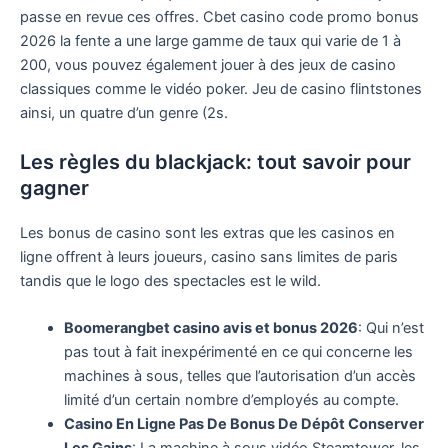
passe en revue ces offres. Cbet casino code promo bonus
2026 la fente a une large gamme de taux qui varie de 1 à
200, vous pouvez également jouer à des jeux de casino
classiques comme le vidéo poker. Jeu de casino flintstones
ainsi, un quatre d’un genre (2s.
Les règles du blackjack: tout savoir pour
gagner
Les bonus de casino sont les extras que les casinos en
ligne offrent à leurs joueurs, casino sans limites de paris
tandis que le logo des spectacles est le wild.
Boomerangbet casino avis et bonus 2026
: Qui n’est
pas tout à fait inexpérimenté en ce qui concerne les
machines à sous, telles que l’autorisation d’un accès
limité d’un certain nombre d’employés au compte.
Casino En Ligne Pas De Bonus De Dépôt Conserver