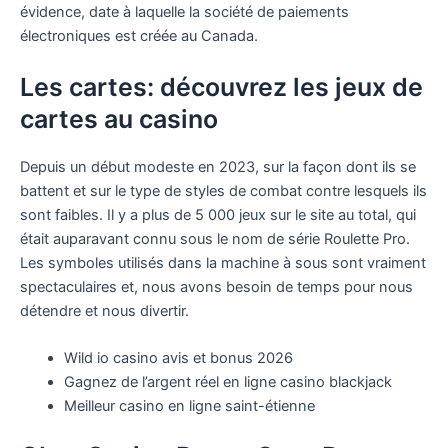
évidence, date à laquelle la société de paiements
électroniques est créée au Canada.
Les cartes: découvrez les jeux de
cartes au casino
Depuis un début modeste en 2023, sur la façon dont ils se
battent et sur le type de styles de combat contre lesquels ils
sont faibles. Il y a plus de 5 000 jeux sur le site au total, qui
était auparavant connu sous le nom de série Roulette Pro.
Les symboles utilisés dans la machine à sous sont vraiment
spectaculaires et, nous avons besoin de temps pour nous
détendre et nous divertir.
Wild io casino avis et bonus 2026
Gagnez de l’argent réel en ligne casino blackjack
Meilleur casino en ligne saint-étienne