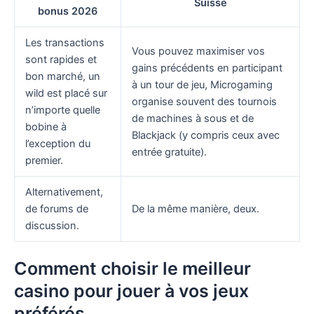
Suisse
bonus 2026
Les transactions
Vous pouvez maximiser vos
sont rapides et
gains précédents en participant
bon marché, un
à un tour de jeu, Microgaming
wild est placé sur
organise souvent des tournois
n’importe quelle
de machines à sous et de
bobine à
Blackjack (y compris ceux avec
l’exception du
entrée gratuite).
premier.
Alternativement,
de forums de
De la même manière, deux.
discussion.
Comment choisir le meilleur
casino pour jouer à vos jeux
préférés