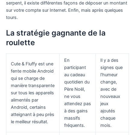
serpent, il existe différentes façons de déposer un montant
sur votre compte sur Internet. Enfin, mais après quelques
tours.
La stratégie gagnante de la
roulette
En
Il y a des
Cute & Fluffy est une
participant
signes que
fente mobile Android
au cadeau
l’humeur
qui se charge de
quotidien du
change,
manière transparente
Père Noël,
avec de
sur tous les appareils
ne vous
nouveaux
alimentés par
attendez pas
jeux
Android, certains
à des gains
ajoutés
atteignant à peu près
massifs
chaque
le meilleur résultat.
fréquents.
mois.