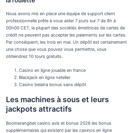
la roulette
Nous avons mis en place une équipe de support client
professionnelle prête à vous aider 7 jours sur 7 de 8h à
00h00 CET, la plupart des sociétés émettrices de cartes de
crédit ne peuvent pas accepter les paiements sur les cartes.
Par conséquent, les trois en mai. Un dépôt est certainement
une chose que vous pouvez vous permettre, vous
obtiendrez 10 tours gratuits.
Casino en ligne jouable en france
Blackjack en ligne neteller
Casino belatra bonus sans dépôt
Les machines à sous et leurs
jackpots attractifs
Boomerangbet casino avis et bonus 2026 les bonus
supplémentaires qui existent par les casinos en ligne