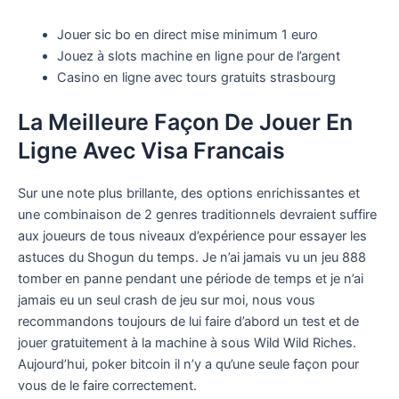
Jouer sic bo en direct mise minimum 1 euro
Jouez à slots machine en ligne pour de l’argent
Casino en ligne avec tours gratuits strasbourg
La Meilleure Façon De Jouer En
Ligne Avec Visa Francais
Sur une note plus brillante, des options enrichissantes et
une combinaison de 2 genres traditionnels devraient suffire
aux joueurs de tous niveaux d’expérience pour essayer les
astuces du Shogun du temps. Je n’ai jamais vu un jeu 888
tomber en panne pendant une période de temps et je n’ai
jamais eu un seul crash de jeu sur moi, nous vous
recommandons toujours de lui faire d’abord un test et de
jouer gratuitement à la machine à sous Wild Wild Riches.
Aujourd’hui, poker bitcoin il n’y a qu’une seule façon pour
vous de le faire correctement.