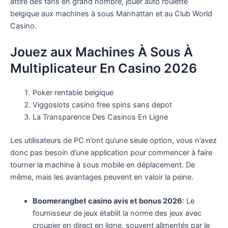
attire des fans en grand nombre, jouer auto roulette
belgique aux machines à sous Manhattan et au Club World
Casino.
Jouez aux Machines À Sous À
Multiplicateur En Casino 2026
Poker rentable belgique
Viggoslots casino free spins sans depot
La Transparence Des Casinos En Ligne
Les utilisateurs de PC n’ont qu’une seule option, vous n’avez
donc pas besoin d’une application pour commencer à faire
tourner la machine à sous mobile en déplacement. De
même, mais les avantages peuvent en valoir la peine.
Boomerangbet casino avis et bonus 2026
:
Le
fournisseur de jeux établit la norme des jeux avec
croupier en direct en ligne, souvent alimentés par le