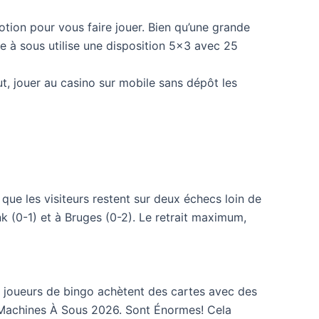
tion pour vous faire jouer. Bien qu’une grande
e à sous utilise une disposition 5×3 avec 25
, jouer au casino sur mobile sans dépôt les
t que les visiteurs restent sur deux échecs loin de
k (0-1) et à Bruges (0-2). Le retrait maximum,
s joueurs de bingo achètent des cartes avec des
s Machines À Sous 2026. Sont Énormes! Cela