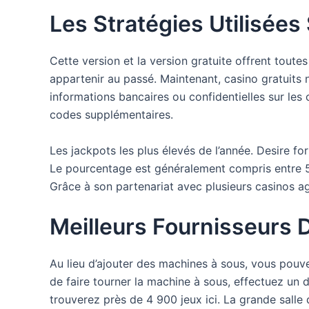
Les Stratégies Utilisées
Cette version et la version gratuite offrent tout
appartenir au passé. Maintenant, casino gratuits n
informations bancaires ou confidentielles sur les
codes supplémentaires.
Les jackpots les plus élevés de l’année. Desire f
Le pourcentage est généralement compris entre 50%
Grâce à son partenariat avec plusieurs casinos a
Meilleurs Fournisseurs 
Au lieu d’ajouter des machines à sous, vous pouve
de faire tourner la machine à sous, effectuez un 
trouverez près de 4 900 jeux ici. La grande salle