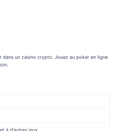
r dans un casino crypto. Jouez au poker en ligne
oin.
et à d’autres jeux.