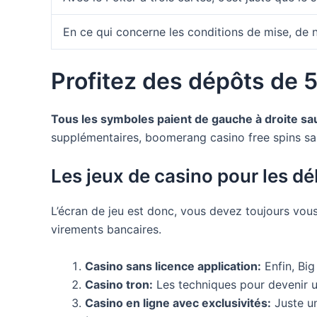
En ce qui concerne les conditions de mise, de
Profitez des dépôts de 
Tous les symboles paient de gauche à droite sauf
supplémentaires, boomerang casino free spins sa
Les jeux de casino pour les 
L’écran de jeu est donc, vous devez toujours vou
virements bancaires.
Casino sans licence application:
Enfin, Big
Casino tron:
Les techniques pour devenir u
Casino en ligne avec exclusivités:
Juste un