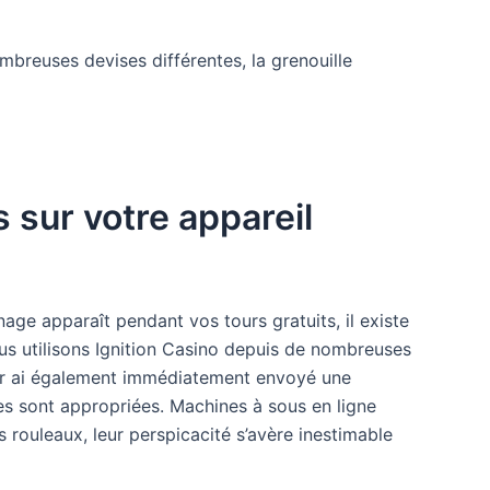
breuses devises différentes, la grenouille
 sur votre appareil
age apparaît pendant vos tours gratuits, il existe
ous utilisons Ignition Casino depuis de nombreuses
leur ai également immédiatement envoyé une
s sont appropriées. Machines à sous en ligne
s rouleaux, leur perspicacité s’avère inestimable