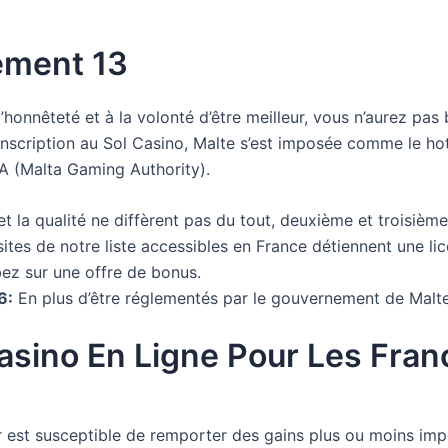
ement 13
 l’honnêteté et à la volonté d’être meilleur, vous n’aurez pa
nscription au Sol Casino, Malte s’est imposée comme le ho
GA (Malta Gaming Authority).
t la qualité ne diffèrent pas du tout, deuxième et troisième 
ites de notre liste accessibles en France détiennent une li
bez sur une offre de bonus.
6:
En plus d’être réglementés par le gouvernement de Malt
Casino En Ligne Pour Les Fra
eur est susceptible de remporter des gains plus ou moins imp