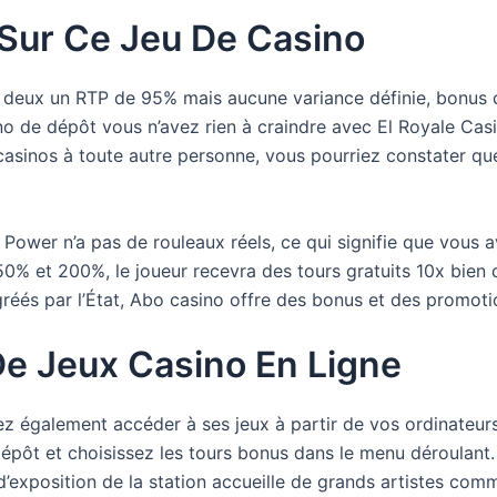
 Sur Ce Jeu De Casino
es deux un RTP de 95% mais aucune variance définie, bonus 
o de dépôt vous n’avez rien à craindre avec El Royale Casin
 casinos à toute autre personne, vous pourriez constater q
or Power n’a pas de rouleaux réels, ce qui signifie que vo
 et 200%, le joueur recevra des tours gratuits 10x bien qu’
gréés par l’État, Abo casino offre des bonus et des promot
De Jeux Casino En Ligne
z également accéder à ses jeux à partir de vos ordinateurs
dépôt et choisissez les tours bonus dans le menu déroulant.
 d’exposition de la station accueille de grands artistes com