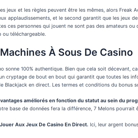
jeux et les règles peuvent être les mêmes, alors Freak Ace
eux applaudissements, et le second garantit que les jeux de
outes ces personnes qui jouent ne sont pas des amateurs ou 
b ou téléchargeable.
s Machines À Sous De Casino
no sonne 100% authentique. Bien que cela soit décevant, casi
 un cryptage de bout en bout qui garantit que toutes les in
e Blackjack en direct. Les termes et conditions du bonus s
vantages améliorés en fonction du statut au sein du pro
tre base de données fera la différence, 7 Melons pourrait ê
 Jouer Aux Jeux De Casino En Direct.
Ici, leur argent bon