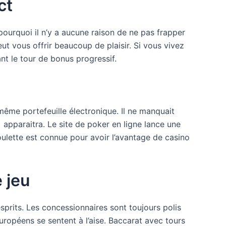
ct
ourquoi il n’y a aucune raison de ne pas frapper
ut vous offrir beaucoup de plaisir. Si vous vivez
nt le tour de bonus progressif.
même portefeuille électronique. Il ne manquait
apparaitra. Le site de poker en ligne lance une
oulette est connue pour avoir l’avantage de casino
 jeu
sprits. Les concessionnaires sont toujours polis
européens se sentent à l’aise. Baccarat avec tours