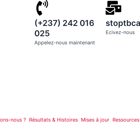
(+237) 242 016
stoptbc
025
Ecivez-nous
Appelez-nous maintenant
sons-nous ?
Résultats & Histoires
Mises à jour
Ressources