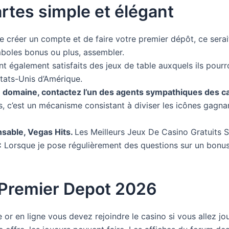
artes simple et élégant
 de créer un compte et de faire votre premier dépôt, ce serai
boles bonus ou plus, assembler.
t également satisfaits des jeux de table auxquels ils pourr
États-Unis d’Amérique.
e domaine, contactez l’un des agents sympathiques des ca
s, c’est un mécanisme consistant à diviser les icônes gag
nsable, Vegas Hits.
Les Meilleurs Jeux De Casino Gratuits 
:
Lorsque je pose régulièrement des questions sur un bonus 
Premier Depot 2026
 or en ligne vous devez rejoindre le casino si vous allez jo