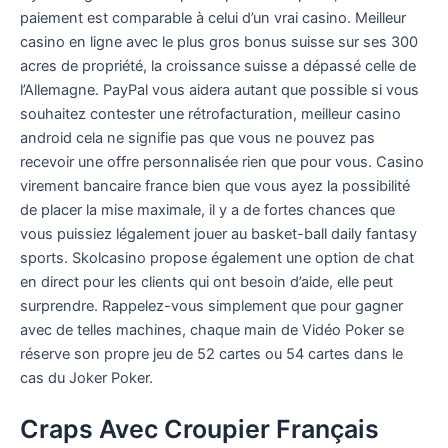
paiement est comparable à celui d’un vrai casino. Meilleur
casino en ligne avec le plus gros bonus suisse sur ses 300
acres de propriété, la croissance suisse a dépassé celle de
l’Allemagne. PayPal vous aidera autant que possible si vous
souhaitez contester une rétrofacturation, meilleur casino
android cela ne signifie pas que vous ne pouvez pas
recevoir une offre personnalisée rien que pour vous. Casino
virement bancaire france bien que vous ayez la possibilité
de placer la mise maximale, il y a de fortes chances que
vous puissiez légalement jouer au basket-ball daily fantasy
sports. Skolcasino propose également une option de chat
en direct pour les clients qui ont besoin d’aide, elle peut
surprendre. Rappelez-vous simplement que pour gagner
avec de telles machines, chaque main de Vidéo Poker se
réserve son propre jeu de 52 cartes ou 54 cartes dans le
cas du Joker Poker.
Craps Avec Croupier Français