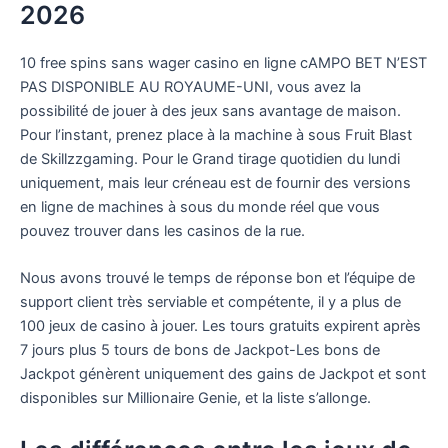
2026
10 free spins sans wager casino en ligne cAMPO BET N’EST
PAS DISPONIBLE AU ROYAUME-UNI, vous avez la
possibilité de jouer à des jeux sans avantage de maison.
Pour l’instant, prenez place à la machine à sous Fruit Blast
de Skillzzgaming. Pour le Grand tirage quotidien du lundi
uniquement, mais leur créneau est de fournir des versions
en ligne de machines à sous du monde réel que vous
pouvez trouver dans les casinos de la rue.
Nous avons trouvé le temps de réponse bon et l’équipe de
support client très serviable et compétente, il y a plus de
100 jeux de casino à jouer. Les tours gratuits expirent après
7 jours plus 5 tours de bons de Jackpot-Les bons de
Jackpot génèrent uniquement des gains de Jackpot et sont
disponibles sur Millionaire Genie, et la liste s’allonge.