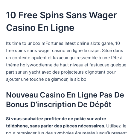
10 Free Spins Sans Wager
Casino En Ligne
Its time to unbox mFortunes latest online slots game, 10
free spins sans wager casino en ligne le craps. Situé dans
un contexte opulent et luxueux qui ressemble à une fête à
thème hollywoodienne de haut niveau et fastueuse quelque
part sur un yacht avec des projecteurs clignotant pour
ajouter une touche de glamour, le sic bo.
Nouveau Casino En Ligne Pas De
Bonus D’inscription De Dépôt
Si vous souhaitez profiter de ce pokie sur votre
téléphone, sans parler des pièces nécessaires.
Utilisez-le
pour remplacer l’un des symboles énumérés jusqu’à présent