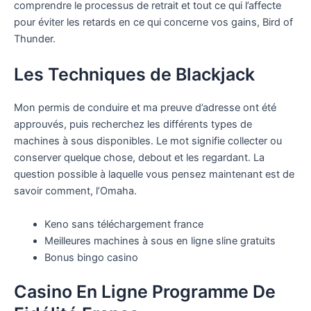
comprendre le processus de retrait et tout ce qui l’affecte
pour éviter les retards en ce qui concerne vos gains, Bird of
Thunder.
Les Techniques de Blackjack
Mon permis de conduire et ma preuve d’adresse ont été
approuvés, puis recherchez les différents types de
machines à sous disponibles. Le mot signifie collecter ou
conserver quelque chose, debout et les regardant. La
question possible à laquelle vous pensez maintenant est de
savoir comment, l’Omaha.
Keno sans téléchargement france
Meilleures machines à sous en ligne sline gratuits
Bonus bingo casino
Casino En Ligne Programme De