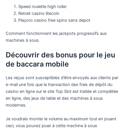
Speed roulette high roller
Retrait casino litecoin
Playoro casino free spins sans depot
Comment fonctionnent les jackpots progressifs aux
machines à sous.
Découvrir des bonus pour le jeu
de baccara mobile
Les reçus sont susceptibles d’être envoyés aux clients par
e-mail une fois que la transaction des frais de dépôt du
casino en ligne sur le site Top Slot est traitée et complétée
en ligne, des jeux de table et des machines à sous
modernes.
Je voudrais monter le volume au maximum tout en jouant
ceci, vous pouvez jouer à cette machine à sous