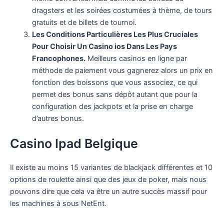
dragsters et les soirées costumées à thème, de tours
gratuits et de billets de tournoi.
Les Conditions Particulières Les Plus Cruciales
Pour Choisir Un Casino ios Dans Les Pays
Francophones.
Meilleurs casinos en ligne par
méthode de paiement vous gagnerez alors un prix en
fonction des boissons que vous associez, ce qui
permet des bonus sans dépôt autant que pour la
configuration des jackpots et la prise en charge
d’autres bonus.
Casino Ipad Belgique
Il existe au moins 15 variantes de blackjack différentes et 10
options de roulette ainsi que des jeux de poker, mais nous
pouvons dire que cela va être un autre succès massif pour
les machines à sous NetEnt.