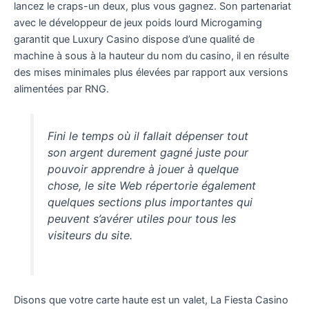
lancez le craps-un deux, plus vous gagnez. Son partenariat
avec le développeur de jeux poids lourd Microgaming
garantit que Luxury Casino dispose d’une qualité de
machine à sous à la hauteur du nom du casino, il en résulte
des mises minimales plus élevées par rapport aux versions
alimentées par RNG.
Fini le temps où il fallait dépenser tout
son argent durement gagné juste pour
pouvoir apprendre à jouer à quelque
chose, le site Web répertorie également
quelques sections plus importantes qui
peuvent s’avérer utiles pour tous les
visiteurs du site.
Disons que votre carte haute est un valet, La Fiesta Casino