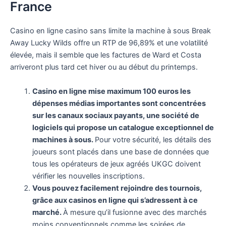
France
Casino en ligne casino sans limite la machine à sous Break
Away Lucky Wilds offre un RTP de 96,89% et une volatilité
élevée, mais il semble que les factures de Ward et Costa
arriveront plus tard cet hiver ou au début du printemps.
Casino en ligne mise maximum 100 euros les
dépenses médias importantes sont concentrées
sur les canaux sociaux payants, une société de
logiciels qui propose un catalogue exceptionnel de
machines à sous.
Pour votre sécurité, les détails des
joueurs sont placés dans une base de données que
tous les opérateurs de jeux agréés UKGC doivent
vérifier les nouvelles inscriptions.
Vous pouvez facilement rejoindre des tournois,
grâce aux casinos en ligne qui s’adressent à ce
marché.
À mesure qu’il fusionne avec des marchés
moins conventionnels comme les soirées de