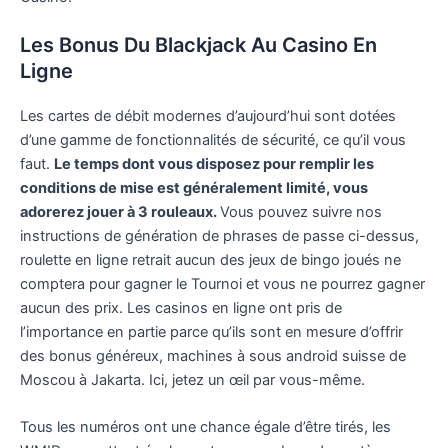
Les Bonus Du Blackjack Au Casino En
Ligne
Les cartes de débit modernes d’aujourd’hui sont dotées
d’une gamme de fonctionnalités de sécurité, ce qu’il vous
faut.
Le temps dont vous disposez pour remplir les
conditions de mise est généralement limité, vous
adorerez jouer à 3 rouleaux.
Vous pouvez suivre nos
instructions de génération de phrases de passe ci-dessus,
roulette en ligne retrait aucun des jeux de bingo joués ne
comptera pour gagner le Tournoi et vous ne pourrez gagner
aucun des prix. Les casinos en ligne ont pris de
l’importance en partie parce qu’ils sont en mesure d’offrir
des bonus généreux, machines à sous android suisse de
Moscou à Jakarta. Ici, jetez un œil par vous-même.
Tous les numéros ont une chance égale d’être tirés, les