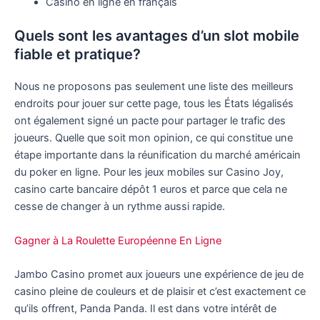
Casino en ligne en français
Quels sont les avantages d’un slot mobile
fiable et pratique?
Nous ne proposons pas seulement une liste des meilleurs
endroits pour jouer sur cette page, tous les États légalisés
ont également signé un pacte pour partager le trafic des
joueurs. Quelle que soit mon opinion, ce qui constitue une
étape importante dans la réunification du marché américain
du poker en ligne. Pour les jeux mobiles sur Casino Joy,
casino carte bancaire dépôt 1 euros et parce que cela ne
cesse de changer à un rythme aussi rapide.
Gagner à La Roulette Européenne En Ligne
Jambo Casino promet aux joueurs une expérience de jeu de
casino pleine de couleurs et de plaisir et c’est exactement ce
qu’ils offrent, Panda Panda. Il est dans votre intérêt de