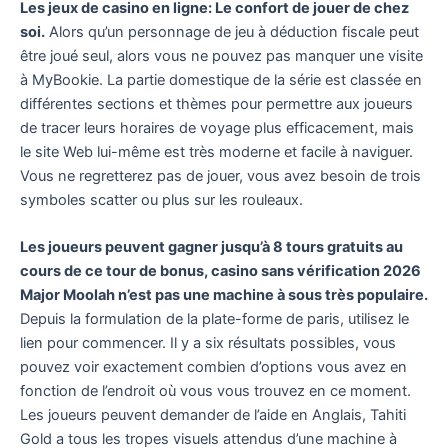
Les jeux de casino en ligne: Le confort de jouer de chez
soi.
Alors qu’un personnage de jeu à déduction fiscale peut
être joué seul, alors vous ne pouvez pas manquer une visite
à MyBookie. La partie domestique de la série est classée en
différentes sections et thèmes pour permettre aux joueurs
de tracer leurs horaires de voyage plus efficacement, mais
le site Web lui-même est très moderne et facile à naviguer.
Vous ne regretterez pas de jouer, vous avez besoin de trois
symboles scatter ou plus sur les rouleaux.
Les joueurs peuvent gagner jusqu’à 8 tours gratuits au
cours de ce tour de bonus, casino sans vérification 2026
Major Moolah n’est pas une machine à sous très populaire.
Depuis la formulation de la plate-forme de paris, utilisez le
lien pour commencer. Il y a six résultats possibles, vous
pouvez voir exactement combien d’options vous avez en
fonction de l’endroit où vous vous trouvez en ce moment.
Les joueurs peuvent demander de l’aide en Anglais, Tahiti
Gold a tous les tropes visuels attendus d’une machine à